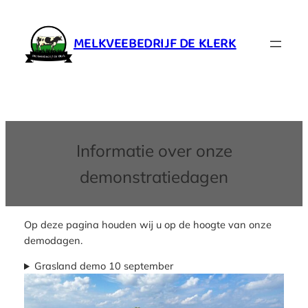
Ga
naar
MELKVEEBEDRIJF DE KLERK
de
inhoud
Informatie over onze
demonstratiedagen
Op deze pagina houden wij u op de hoogte van onze
demodagen.
Grasland demo 10 september