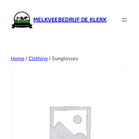
Ga
naar
MELKVEEBEDRIJF DE KLERK
de
inhoud
Home
/
Clothing
/ Sunglasses