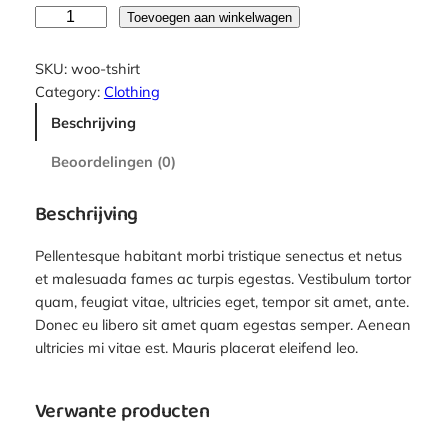
T
Toevoegen aan winkelwagen
-
S
SKU:
woo-tshirt
h
Category:
Clothing
i
Beschrijving
r
t
Beoordelingen (0)
a
a
Beschrijving
n
t
Pellentesque habitant morbi tristique senectus et netus
a
et malesuada fames ac turpis egestas. Vestibulum tortor
l
quam, feugiat vitae, ultricies eget, tempor sit amet, ante.
Donec eu libero sit amet quam egestas semper. Aenean
ultricies mi vitae est. Mauris placerat eleifend leo.
Verwante producten