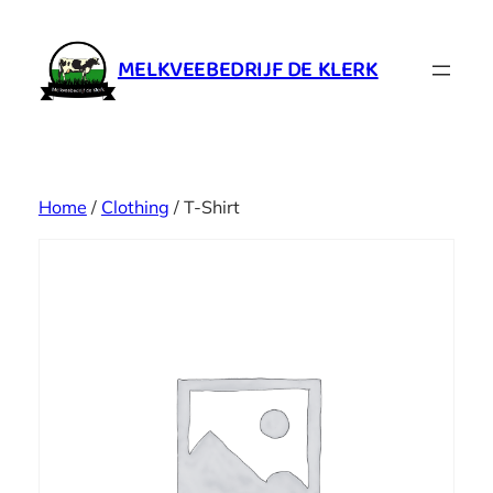
Ga
naar
MELKVEEBEDRIJF DE KLERK
de
inhoud
Home
/
Clothing
/ T-Shirt