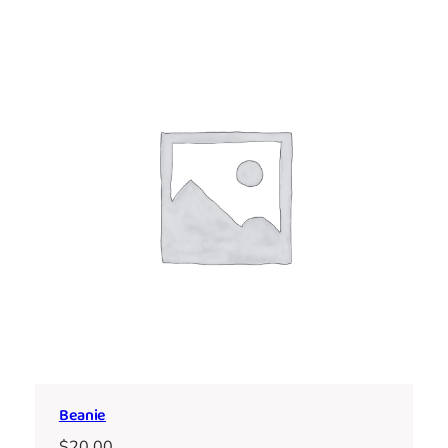
Beanie
$
20.00